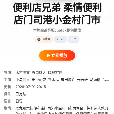
便利店兄弟 柔情便利
店门司港小金村门市
本片由茶杯狐cupfox提供播放
日韩剧
2026
日本
立即播放
导演：
木村隆文
野口雄大
岡野宏信
主演：
中岛健人
田中丽奈
铃木福
曾田陵介
光石研
马场彻
斋藤润
更新：
2026-07-01 20:15
备注：
已完结
语言：
日语
剧情：
以九州柔情便利店门司港小金村门市为舞台，拥有迷人魅力
的店长志波三彦让门店宛如偶像现场，吸引顾客与公寓居民