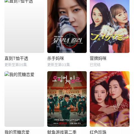
直到T恤干透
杀手妈咪
冒牌妈咪
更新至第05集
更新至第03集
已完结
我的荒糖恋爱
鱿鱼游戏第二季
红色珍珠