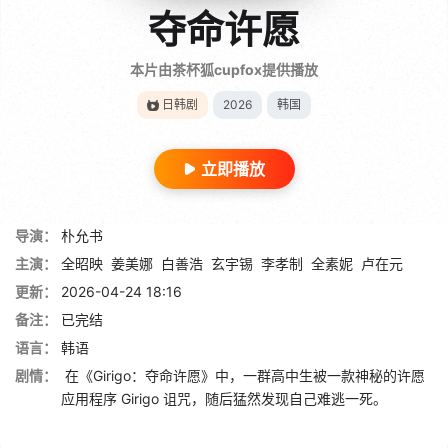
夺命许愿
本片由茶杯狐cupfox提供播放
日韩剧
2026
韩国
立即播放
导演：
朴允书
主演：
全昭映
姜美娜
白善浩
玄宇锡
李孝制
全素妮
卢在元
更新：
2026-04-24 18:16
备注：
已完结
语言：
韩语
剧情：
在《Girigo：夺命许愿》中，一群高中生被一款神秘的许愿
应用程序 Girigo 诅咒，随后猛然发现自己难逃一死。