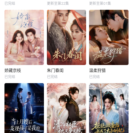
已完结
更新至第22集
更新至第01集
娇藏京枝
朱门春闺
温柔狩猎
已完结
已完结
已完结