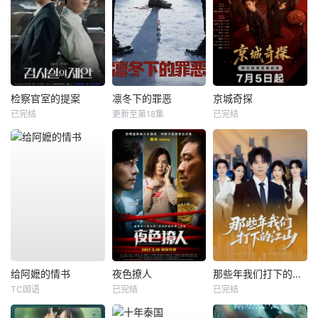
检察官室的提案
凛冬下的罪恶
京城奇探
已完结
更新至第18集
已完结
给阿嬷的情书
夜色撩人
那些年我们打下的江山
TC国语
已完结
已完结