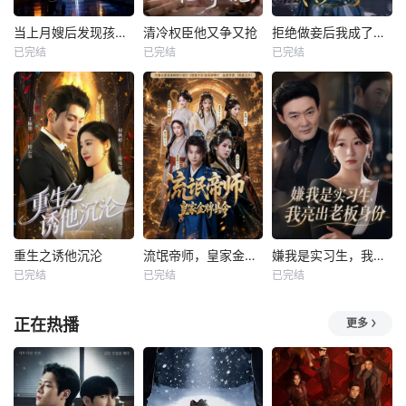
当上月嫂后发现孩子是我的
清冷权臣他又争又抢
拒绝做妾后我成了太子侧妃
已完结
已完结
已完结
重生之诱他沉沦
流氓帝师，皇家金牌县令
嫌我是实习生，我亮出老板身份
已完结
已完结
已完结
正在热播
更多