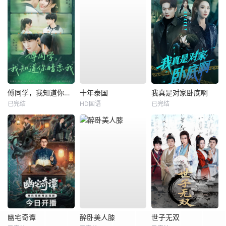
傅同学，我知道你暗恋我
十年泰国
我真是对家卧底啊
已完结
HD国语
已完结
幽宅奇谭
醉卧美人膝
世子无双