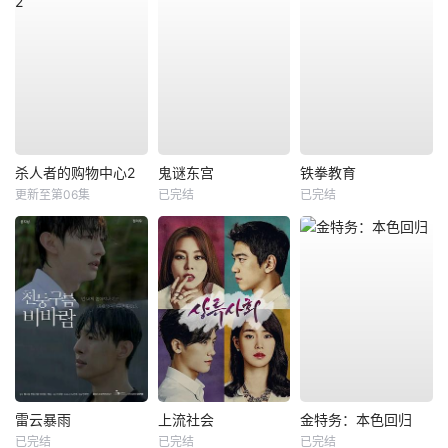
杀人者的购物中心2
鬼谜东宫
铁拳教育
更新至第06集
已完结
已完结
雷云暴雨
上流社会
金特务：本色回归
已完结
已完结
已完结