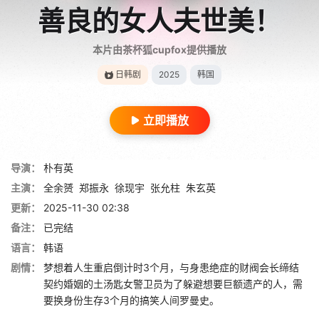
善良的女人夫世美！
本片由茶杯狐cupfox提供播放
日韩剧
2025
韩国
立即播放
导演：
朴有英
主演：
全余赟
郑振永
徐现宇
张允柱
朱玄英
更新：
2025-11-30 02:38
备注：
已完结
语言：
韩语
剧情：
梦想着人生重启倒计时3个月，与身患绝症的财阀会长缔结
契约婚姻的土汤匙女警卫员为了躲避想要巨额遗产的人，需
要换身份生存3个月的搞笑人间罗曼史。