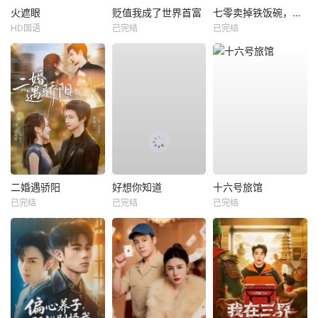
火遮眼
贬值我成了世界首富
七零卖掉铁饭碗，囤满空间下乡去
HD国语
已完结
已完结
二婚遇骄阳
好想你知道
十六号旅馆
已完结
已完结
已完结