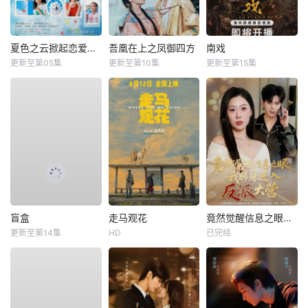
夏色之云掀起恋爱与风暴
吾凰在上之凤御四方
南戏
更新至第05集
更新至第10集
更新至第15集
盲盒
走马观花
竟然觉醒信息之眼，我转身进入反派大营
更新至第14集
HD
已完结