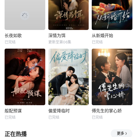
长夜如歌
深情为饵
从新婚开始
已完结
更新至第06集
已完结
般配预谋
偏爱降临时
傅先生的掌心娇
已完结
已完结
已完结
正在热播
更多