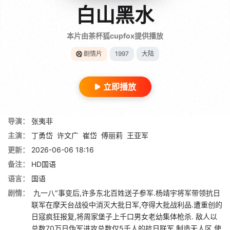
白山黑水
本片由茶杯狐cupfox提供播放
剧情片
1997
大陆
立即播放
导演：
张夷非
主演：
丁勇岱
许文广
崔岱
傅丽莉
王亚军
更新：
2026-06-06 18:16
备注：
HD国语
语言：
国语
剧情：
九一八"事变后,许多东北百姓送子参军.杨靖宇将军带领抗日
联军在摩天台战役中消灭大批日军,夺得大批战利品.遭重创的
日寇疯狂报复,将周家堡子上千口男女老幼集体枪杀. 敌人以
总数70万日伪军进攻总数仅5千人的抗日联军,制造无人区,使