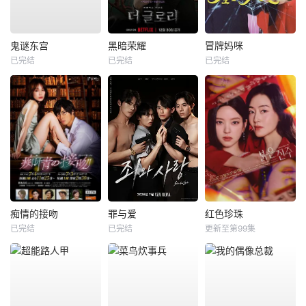
鬼谜东宫
黑暗荣耀
冒牌妈咪
已完结
已完结
已完结
痴情的接吻
罪与爱
红色珍珠
已完结
已完结
更新至第99集